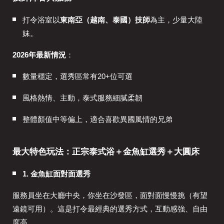
打令浴室以
東南亞（越南、泰國）技師
為主，少量大陸
妹。
2026年最新情況
：
數量穩定，選秀區常有20+位可選
風格熱情、主動，泰式服務細膩柔韌
整體顏值中等偏上，適合喜歡異國風情的兄弟
最大特色玩法：正宗泰式浴＋金魚缸選秀＋大圓床
1. 金魚缸面對面選秀
服務員坐在大廳中央，你坐在沙發區，面對面慢慢挑（有望
遠鏡可用）。這是打令最經典的選秀方式，互動感強、自由
度高。