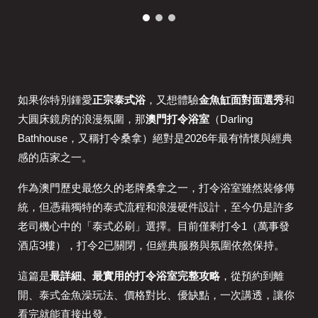
如果你特別鍾愛
正宗泰式浴
，又想體驗
金魚缸面對面選秀
和
大圓床鏡房的浪漫氛圍，那
澳門打令浴室
（Darling
Bathhouse，又稱打令桑拿）絕對是2026年最有情懷與經典
感的店家之一。
作為澳門歷史最悠久的老牌桑拿之一，打令浴室雖然裝修傳
統，但憑藉獨特的泰式流程和浪漫硬件設計，至今仍是許多
老司機心中的「泰式必刷」選擇。目前僅剩打令1（萬事發
酒店3樓），打令2已關閉，但經典服務與氛圍依然保持。
這篇是
最詳細、最實用的打令浴室完整攻略
，從預約到離
開、泰式金魚澡玩法、價格對比、優缺點，一次講透，讓你
看完就能直接出發。