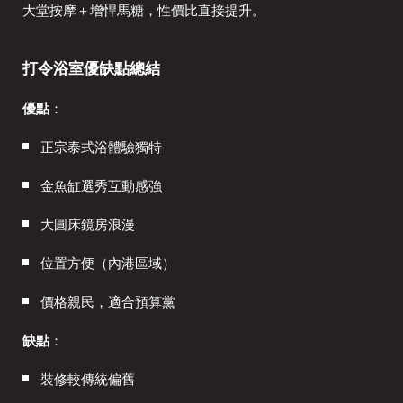
大堂按摩＋增悍馬糖，性價比直接提升。
打令浴室優缺點總結
優點
：
正宗泰式浴體驗獨特
金魚缸選秀互動感強
大圓床鏡房浪漫
位置方便（內港區域）
價格親民，適合預算黨
缺點
：
裝修較傳統偏舊