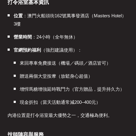
打令浴室基本資訊
位置
：澳門火船頭街162號萬事發酒店（Masters Hotel）
3樓
營業時間
：24小時（全年無休）
官網預約福利
（強烈建議使用）：
來回專車免費接送（機場／碼頭／酒店皆可）
贈送兩個大堂按摩（放鬆身心超值）
增悍馬糖增強延時戰鬥力（官方贈品，提升持久力）
現金折扣（當天活動通常減200–400元）
內港位置是打令浴室最大優勢之一，交通極為便利。
技師陣容與服務