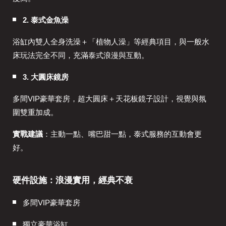
2. 泰式金魚澡
浴缸內雙人全身洗澡＋「植物人澡」等經典項目，與一般水
床玩法完全不同，充滿泰式浪漫與互動。
3. 大圓床鏡房
多間VIP豪華套房，超大圓床＋天花板鏡子設計，視覺與氛
圍雙重加成。
實戰建議
：主動一點、嘴巴甜一點，泰式服務的互動會更
好。
硬件設施：浪漫實用，經典不衰
多間VIP豪華套房
獨立豪華浴缸