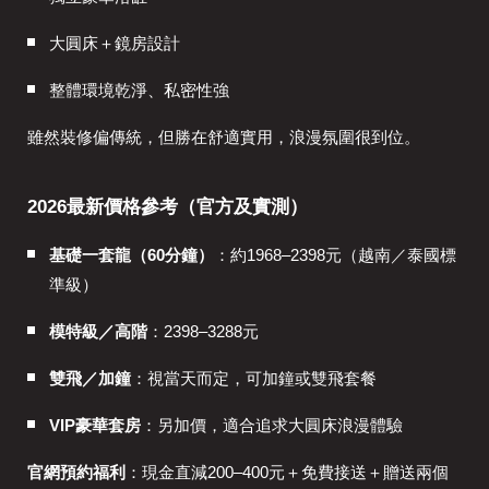
大圓床＋鏡房設計
整體環境乾淨、私密性強
雖然裝修偏傳統，但勝在舒適實用，浪漫氛圍很到位。
2026最新價格參考（官方及實測）
基礎一套龍（60分鐘）
：約1968–2398元（越南／泰國標
準級）
模特級／高階
：2398–3288元
雙飛／加鐘
：視當天而定，可加鐘或雙飛套餐
VIP豪華套房
：另加價，適合追求大圓床浪漫體驗
官網預約福利
：現金直減200–400元＋免費接送＋贈送兩個