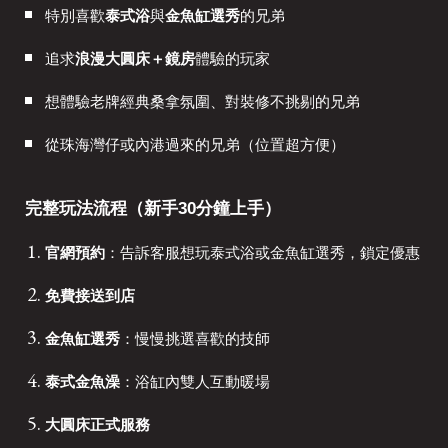
特別喜歡
泰式浴
與
金魚缸選秀
的兄弟
追求
浪漫大圓床＋鏡房
體驗的玩家
想體驗老牌經典桑拿氛圍、對裝修不挑剔的兄弟
從珠海灣仔或內港過來的兄弟（位置超方便）
完整玩法流程（新手30分鐘上手）
官網預約
：告訴客服想玩泰式浴或金魚缸選秀，鎖定優惠
免費接送到店
金魚缸選秀
：慢慢挑選喜歡的技師
泰式金魚澡
：浴缸內雙人互動暖場
大圓床正式服務