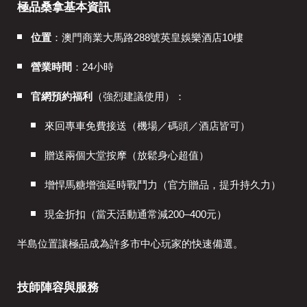
極品桑拿基本資訊
位置
：澳門商業大馬路288號英皇娛樂酒店10樓
營業時間
：24小時
官網預約福利
（強烈建議使用）：
來回專車免費接送（機場／碼頭／酒店皆可）
贈送兩個大堂按摩（放鬆身心超值）
增悍馬糖增強延時戰鬥力（官方贈品，提升持久力）
現金折扣（當天活動通常減200–400元）
半島位置讓極品成為許多市中心玩家的快速備選。
技師陣容與服務