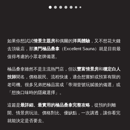
如果你想試試
情景主題房
和偶爾的
洋馬體驗
，又不想花大錢
去頂級店，那
澳門極品桑拿
（Excellent Sauna）就是目前最
值得考慮的小眾老牌備選。
極品桑拿雖然不是主流熱門店，但以
豐富情景房
和
穩定白人
技師
聞名，價格親民、流程快速，適合想嘗鮮或預算有限的
老司機。很多兄弟把極品當成「帝湖壹號玩膩後的備選」或
「想換口味時的隱藏選擇」。
這篇是
最詳細、最實用的極品桑拿完整攻略
，從預約到離
開、情景房玩法、價格對比、優缺點，一次講透，讓你看完
就能決定是否要去。