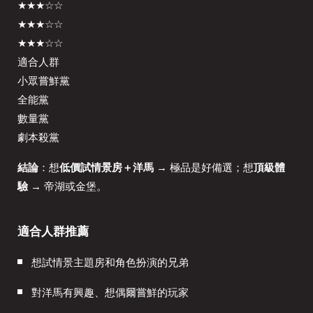
★★★☆☆
★★★☆☆
★★★☆☆
適合人群
小眾嘗鮮黨
全能黨
數量黨
劇本殺黨
結論
：想
低價試情景房＋洋馬
→ 極品是好備選；想
頂級體
驗
→ 帝湖或金堡。
適合人群推薦
想試情景主題房和角色扮演的兄弟
對洋馬有興趣、想偶爾嘗鮮的玩家