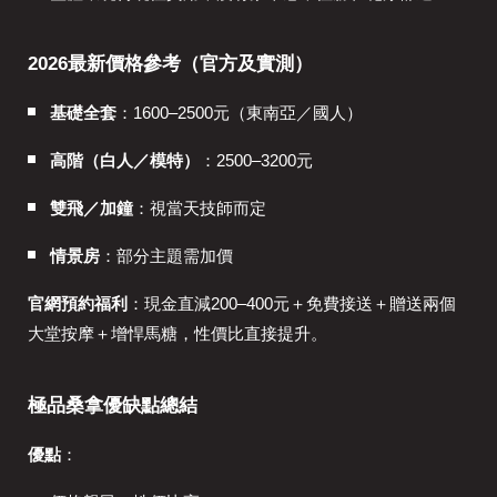
2026最新價格參考（官方及實測）
基礎全套
：1600–2500元（東南亞／國人）
高階（白人／模特）
：2500–3200元
雙飛／加鐘
：視當天技師而定
情景房
：部分主題需加價
官網預約福利
：現金直減200–400元＋免費接送＋贈送兩個
大堂按摩＋增悍馬糖，性價比直接提升。
極品桑拿優缺點總結
優點
：