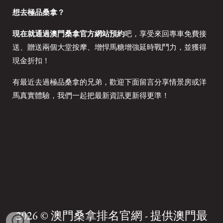
想去極品桑拿？
現在就通過澳門桑拿官方網站預約
吧，享受來回專車免費接
送、贈送兩個大堂按摩、增悍馬糖增強延時戰鬥力，並獲得
現金折扣！
有最近去過極品桑拿的兄弟，歡迎下面留言分享情景房或洋
馬真實體驗，我們一起把最新資訊更新得更準！
202
6
© 澳門桑拿
排名
官網 -
提供澳門最